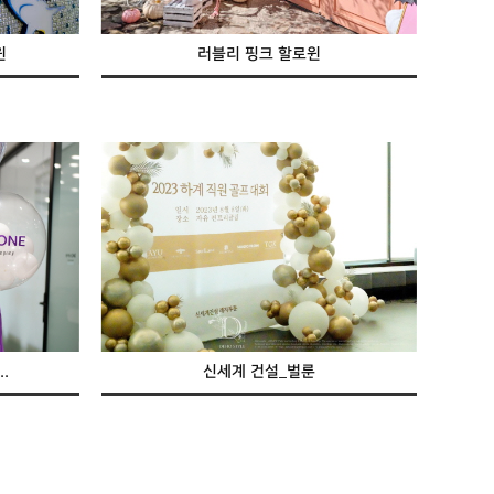
윈
러블리 핑크 할로윈
.
신세계 건설_벌룬