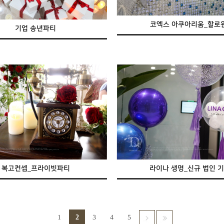
코엑스 아쿠아리움_할로
기업 송년파티
복고컨셉_프라이빗파티
라이나 생명_신규 법인 기.
1
2
3
4
5