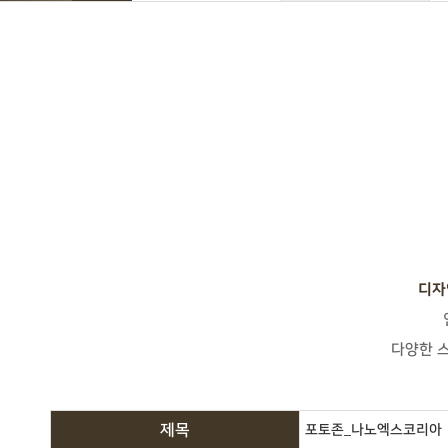
디자
다양한 
제목
포토존_나노엑스코리아