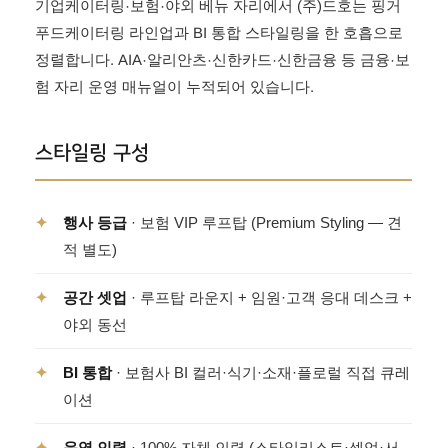
기업케이터링·보험·야외 베뉴 자리에서 (주)드호는 핑거
푸드케이터링 라인업과 BI 통합 스타일링을 한 호흡으로
정렬합니다. AIA·알리안츠·신한카드·신한금융 등 금융·보
험 자리 운영 매뉴얼이 누적되어 있습니다.
스타일링 구성
✦
행사 등급
· 보험 VIP 루프탑 (Premium Styling — 견
적 별도)
✦
공간 셋업
· 루프탑 라운지 + 임원·고객 응대 데스크 +
야외 동선
✦
BI 통합
· 보험사 BI 컬러·식기·소재·플로럴 직접 큐레
이션
✦
운영 인력
· 100% 자체 인력 (스타일리스트·셋업·서