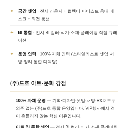
✦
공간 셋업
· 전시 라운지 + 컬렉터·아티스트 응대 데
스크 + 의전 동선
✦
BI 통합
· 전시 BI 컬러·식기·소재·플레이팅 직접 큐레
이션
✦
운영 인력
· 100% 자체 인력 (스타일리스트·셋업·서
빙·정리 통합 디렉팅)
(주)드호 아트·문화 강점
100% 자체 운영
— 기획·디자인·셋업·서빙·R&D 모두
외주 없는 (주)드호 통합 운영입니다. VIP행사에서 격
이 흔들리지 않는 핵심 이유입니다.
아트 BI 통합 셋업
— 전시 BI 컬러·식기·소재·플레이팅