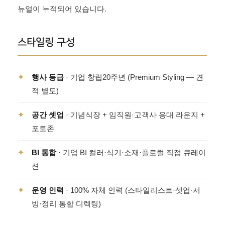
뉴얼이 누적되어 있습니다.
스타일링 구성
✦
행사 등급
· 기업 창립20주년 (Premium Styling — 견
적 별도)
✦
공간 셋업
· 기념식장 + 임직원·고객사 응대 라운지 +
포토존
✦
BI 통합
· 기업 BI 컬러·식기·소재·플로럴 직접 큐레이
션
✦
운영 인력
· 100% 자체 인력 (스타일리스트·셋업·서
빙·정리 통합 디렉팅)