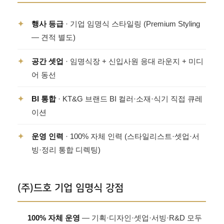
✦
행사 등급
· 기업 임명식 스타일링 (Premium Styling
— 견적 별도)
✦
공간 셋업
· 임명식장 + 신입사원 응대 라운지 + 미디
어 동선
✦
BI 통합
· KT&G 브랜드 BI 컬러·소재·식기 직접 큐레
이션
✦
운영 인력
· 100% 자체 인력 (스타일리스트·셋업·서
빙·정리 통합 디렉팅)
(주)드호 기업 임명식 강점
100% 자체 운영
— 기획·디자인·셋업·서빙·R&D 모두